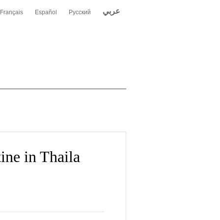
عربي
Français
Español
Русский
ine in Thaila