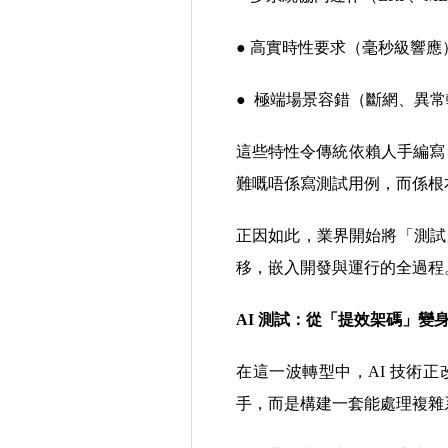
●
高實時性要求（毫秒級響應
●
極端場景容錯（斷網、異常
這些特性令傳統依賴人手編寫 T
難嘅唔係寫測試用例，而係根本
正因如此，業界開始將「測試
移，嵌入開發與運行的全過程
AI
測試：從「提效架碼」變
在這一波轉型中，AI 技術正改
手，而是構建一套能處理複雜