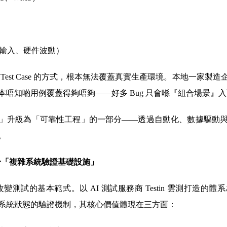
）
輸入、硬件波動）
est Case 的方式，根本無法覆蓋真實生產環境。本地一家製造
唔知啲用例覆蓋得夠唔夠——好多 Bug 只會喺『組合場景』
」升級為「可靠性工程」的一部分——透過自動化、數據驅動
。
身「複雜系統驗證基礎設施」
變測試的基本範式。以 AI 測試服務商 Testin 雲測打造
系統狀態的驗證機制，其核心價值體現在三方面：