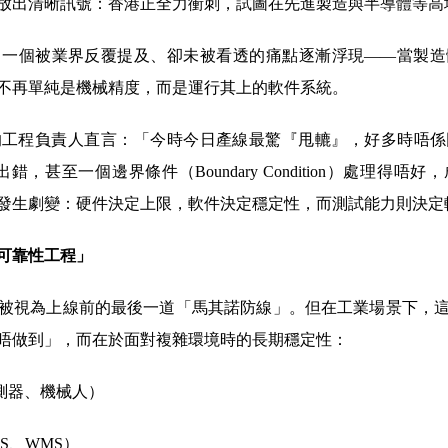
放出清晰訊號：香港正全力衝刺，試圖在先進製造與半導體等高
，一個被業界反覆提及、卻未被看透的痛點逐漸浮現——當製造
不再單純是機械精度，而是運行其上的軟件系統。
的工程負責人直言：「今時今日產線最驚『甩轆』，好多時唔係
步出錯，甚至一個邊界條件（Boundary Condition）處理
發生劇變：硬件決定上限，軟件決定穩定性，而測試能力則決定
可靠性工程」
被視為上線前的最後一道「馬其諾防線」。但在工業場景下，
唔做到」，而在於面對複雜環境時的長期穩定性：
測器、機械人）
S、WMS）