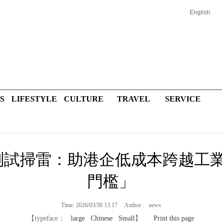
English
S
LIFESTYLE
CULTURE
TRAVEL
SERVICE
測AI測試掃雷：助港企低成本跨越
門檻」
Time: 2026/03/30 13:17 Author : news
【typeface：
large
Chinese
Small
】
Print this page