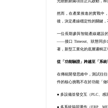
元朗創新園項目正式啟動，釋
然而，在產業推進的實戰中
後，決定產線穩定性的關鍵，
一位長期參與智能產線建設
——接口 Timeout、狀態同
著，新型工業化的底層邏輯正
從「功能驗證」跨越至「系統
在傳統開發思維中，測試往往
件的核心挑戰不在於功能「做
●
多設備並發交互（PLC、感
●
多系統協同運作（ERP、ME