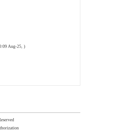
0:09 Aug-25, )
Reserved
thorization