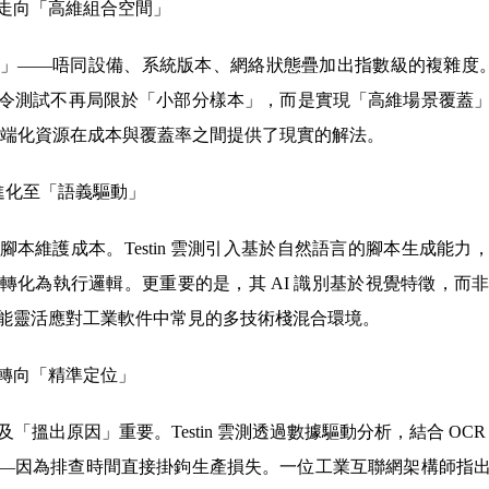
」走向「高維組合空間」
——唔同設備、系統版本、網絡狀態疊加出指數級的複雜度。Te
令測試不再局限於「小部分樣本」，而是實現「高維場景覆蓋
，雲端化資源在成本與覆蓋率之間提供了現實的解法。
t」進化至「語義驅動」
本維護成本。Testin 雲測引入基於自然語言的腳本生成能
轉化為執行邏輯。更重要的是，其 AI 識別基於視覺特徵，而
能靈活應對工業軟件中常見的多技術棧混合環境。
」轉向「精準定位」
搵出原因」重要。Testin 雲測透過數據驅動分析，結合 OCR 
—因為排查時間直接掛鉤生產損失。一位工業互聯網架構師指