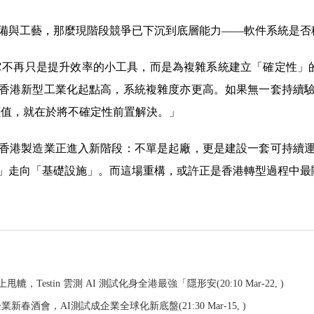
備與工藝，那麼現階段競爭已下沉到底層能力——軟件系統是否
它不再只是提升效率的小工具，而是為複雜系統建立「確定性」的基礎
香港新型工業化起點高，系統複雜度亦更高。如果無一套持續
價值，就在於將不確定性前置解決。」
香港製造業正進入新階段：不單是起廠，更是建設一套可持續
」走向「基礎設施」。而這場重構，或許正是香港轉型過程中最
轆，Testin 雲測 AI 測試化身全港最強「隱形安
(20:10 Mar-22, )
中資企業新春酒會，AI測試成企業全球化新底盤
(21:30 Mar-15, )