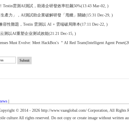
Testin雲測AI測試，助港企研發效率狂飆50%
(13:43 Mar-02, )
新質生產力」，AI測試助企業破解研發「甩轆」關鍵
(15:31 Dec-29, )
難題，Testin 雲測以 AI + 雲端破局降本
(17:11 Dec-22, )
in云测以AI重塑企业测试效能
(21:21 Dec-15, )
enses Must Evolve: Meet HackBox's ＂AI Red Team(Intelligent Agent Penet
(2
Submit
 news
|
opyright © 2014 -
2026 http://www.vaasglobal.com/ Corporation, All Rights 
ile culture
All rights reserved. Do not copy or create image without written au