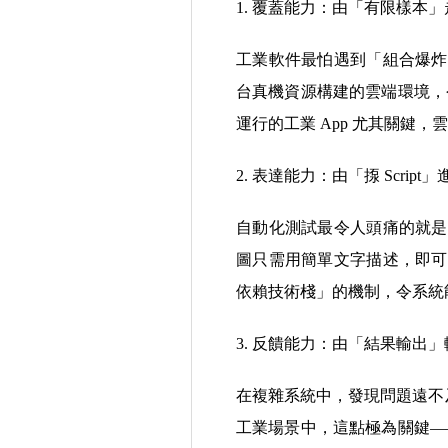
1. 覆蓋能力：由「有限樣本
工業軟件最怕遇到「組合爆炸」
台真機資源構建的雲端環境，
運行的工業 App 尤其關鍵
2. 表達能力：由「揼 Scrip
自動化測試最令人頭痛的就是腳
圖只需用簡單文字描述，即可
依賴技術棧」的機制，令系統
3. 反饋能力：由「結果輸出
在複雜系統中，發現問題遠不及「
工業場景中，這點極為關鍵—