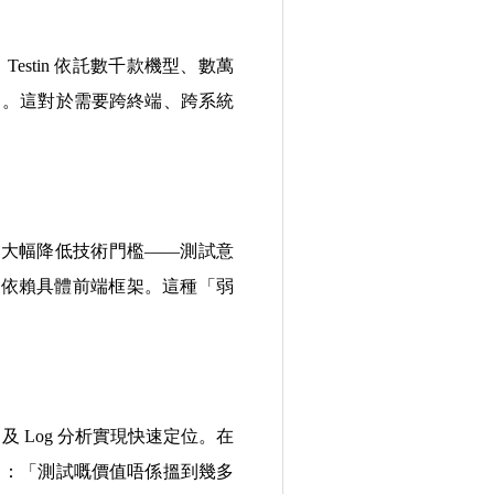
stin 依託數千款機型、數萬
」。這對於需要跨終端、跨系統
力，大幅降低技術門檻——測試意
非依賴具體前端框架。這種「弱
及 Log 分析實現快速定位。在
出：「測試嘅價值唔係搵到幾多