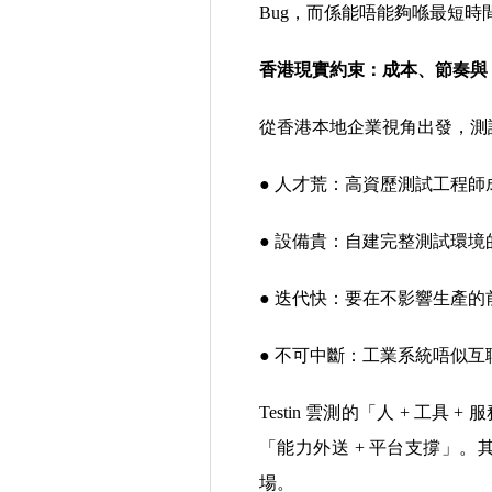
Bug，而係能唔能夠喺最短
香港現實約束：成本、節奏與
從香港本地企業視角出發，測
●
人才荒：高資歷測試工程師
●
設備貴：自建完整測試環境
●
迭代快：要在不影響生產的
●
不可中斷：工業系統唔似互
Testin 雲測的「人 + 
「能力外送 + 平台支撐」
場。