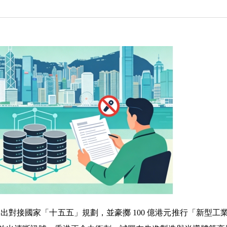
明確提出對接國家「十五五」規劃，並豪擲 100 億港元推行「新