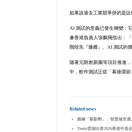
如果說過去工業競爭拼的是設
AI 測試的意義已發生轉變：
兼香港負責人張鵬飛指出：「
階段先『爆鑊』。AI 測試的
隨著元朗創新園等項目推進，
中，軟件測試正從「幕後環節
Related news
困梯「顯影劑」：智慧城市遇上甩
Testin雲測出席2026香港