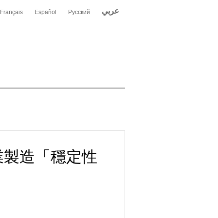
عربي
Français
Español
Русский
工業製造「穩定性